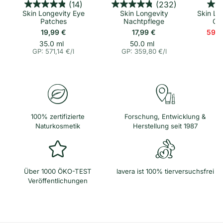
(14)
(232)
Skin Longevity Eye
Skin Longevity
Skin Lo
Patches
Nachtpflege
Co
19,99 €
17,99 €
59,0
p
E
p
E
35.0 ml
50.0 ml
i
i
r
r
GP: 571,14 €
/
l
GP: 359,80 €
/
l
n
n
o
o
h
h
e
e
i
i
t
t
s
s
p
p
r
r
e
e
100% zertifizierte
Forschung, Entwicklung &
i
i
Naturkosmetik
Herstellung seit 1987
s
s
Über 1000 ÖKO-TEST
lavera ist 100% tierversuchsfrei
Veröffentlichungen