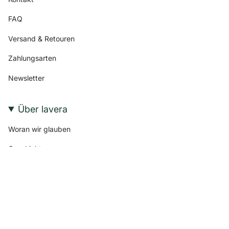
FAQ
Versand & Retouren
Zahlungsarten
Newsletter
Über lavera
Woran wir glauben
Geschichte
Nachhaltigkeit & Engagement
Zertifizierungen & Labels
lavera Thomas Haase Stiftung
Karriere