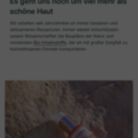
Es geht uns noch um viel mehr als
schöne Haut
Wir arbeiten seit Jahrzehnten an immer besseren und
wirksameren Rezepturen. Immer wieder entschlüsseln
unsere Wissenschaftler die Baupläne der Natur und
verwenden
Bio-Inhaltsstoffe
, die wir mit großer Sorgfalt zu
hochwirksamen Formeln komponieren.