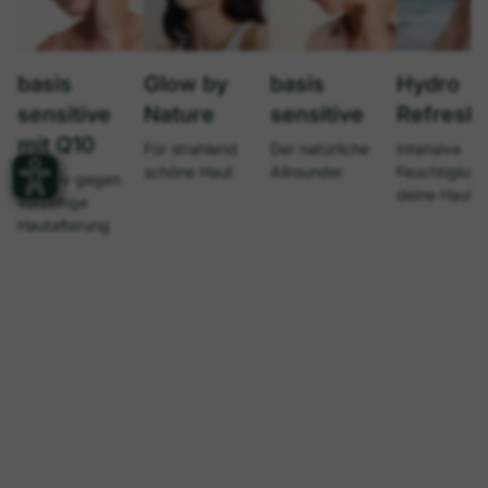
basis
Glow by
basis
Hydro
sensitive
Nature
sensitive
Refresh
mit Q10
Für strahlend
Der natürliche
Intensive
schöne Haut
Allrounder
Feuchtigkeit 
Effektiv gegen
deine Haut
vorzeitige
Hautalterung