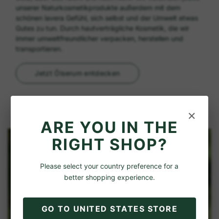
unserer Naturkosmetikprodukte außerdem mit dem
schönen lavera Gefühl, sich selbst und der Umwelt etwas
Gutes zu tun. Durch hautverträgliche Kosmetik, die wir
immer umweltfreundlicher verpacken, herstellen und
transportieren.
Jetzt Ölserum entdecken
×
ARE YOU IN THE
RIGHT SHOP?
Please select your country preference for a
better shopping experience.
GO TO UNITED STATES STORE