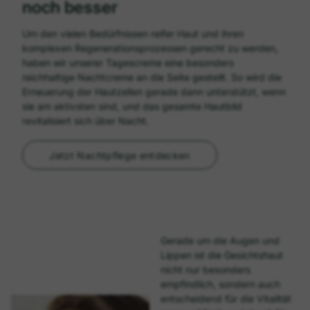
noch besser
Um den vielen Bedürfnissen reifer Haut und ihren
komplexen Regenerationsprozessen gerecht zu werden,
haben wir unserer Tagescreme eine besonders
reichhaltige Nachtcreme an die Seite gestellt. So wird die
Erneuerung der Hautzellen gerade dann unterstützt, wenn
sie am aktivsten sind, und das gesamte Hautbild
revitalisiert sich über Nacht.
Jetzt Nachtpflege entdecken
Gerade um die Augen und
Lippen ist die Gesichtshaut
nicht nur besonders
empfindlich, sondern auch
entscheidend für die Vitalität