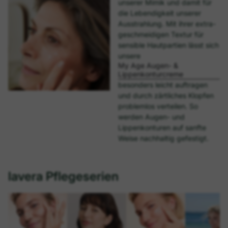
unserer Mimik und damit für
die Lebendigkeit unserer
Ausstrahlung. Mit ihrer extra-
geschmeidigen Textur für
sensible Hautpartien lässt sich
unsere
My Age Augen- &
Lippenkonturcreme
besonders leicht auftragen
und durch zärtliches Klopfen
problemlos verteilen. So
werden Augen- und
Lippenkonturen auf sanfte
Weise nachhaltig gefestigt.
lavera Pflegeserien