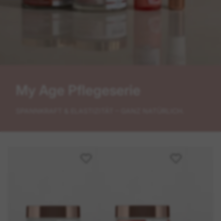
My Age Pflegeserie
SPANNKRAFT & ELASTIZITÄT – GANZ NATÜRLICH.