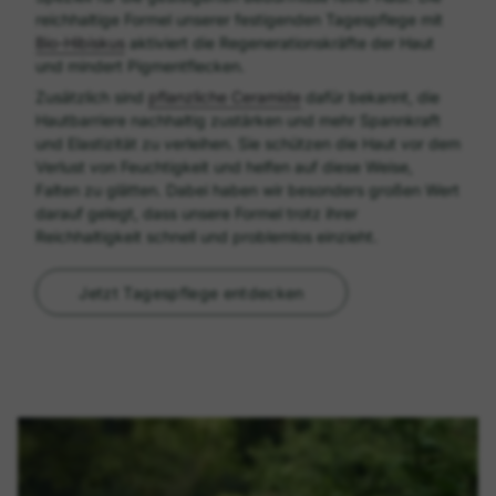
reichhaltige Formel unserer festigenden Tagespflege mit
Bio-Hibiskus
aktiviert die Regenerationskräfte der Haut
und mindert Pigmentflecken.
Zusätzlich sind
pflanzliche Ceramide
dafür bekannt, die
Hautbarriere nachhaltig zustärken und mehr Spannkraft
und Elastizität zu verleihen. Sie schützen die Haut vor dem
Verlust von Feuchtigkeit und helfen auf diese Weise,
Falten zu glätten. Dabei haben wir besonders großen Wert
darauf gelegt, dass unsere Formel trotz ihrer
Reichhaltigkeit schnell und problemlos einzieht.
Jetzt Tagespflege entdecken