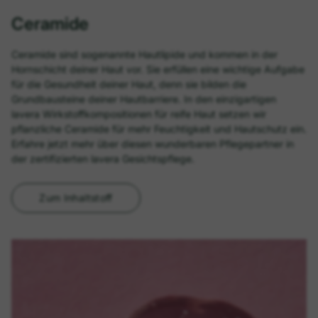
Ceramide
Ceramide sind sogenannte Hautlipide und kommen in der
Hornschicht deiner Haut vor. Sie erfüllen eine wichtige Aufgabe
für die Gesundheit deiner Haut, denn sie bilden die
Grundbausteine deiner Hautbarriere. In den einzigartigen
lavera Wirkstoffkompositionen für reife Haut setzen wir
pflanzliche Ceramide für mehr Feuchtigkeit und Hautschutz ein.
Erfahre jetzt mehr über diesen wunderbaren Pflegepartner in
der zertifizierten lavera Gesichtspflege.
Zum Inhaltstoff