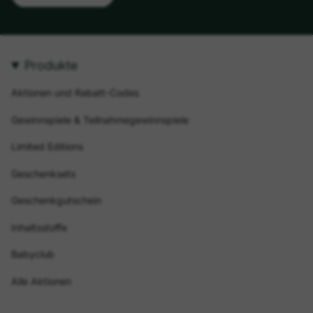
Produkte
Aktionen und Rabatt-Codes
Gewinnspiele & Teilnahmegewinnspiele
Limited Editions
Geschenksets
Geschenkgutschein
Inhaltsstoffe
Babyclub
Alle Aktionen