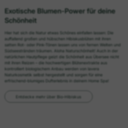
Exotische Blumen-Power für deine
Schönheit
Hier hat sich die Natur etwas Schönes einfallen lassen: Die
auffallend großen und hübschen Hibiskusblüten mit ihren
satten Rot- oder Pink-Tönen lassen uns von fernen Welten und
Südseestränden träumen. Aloha Naturschönheit! Auch in der
natürlichen Hautpflege geizt die Schönheit aus Übersee nicht
mit ihren Reizen – die hochwertigen Blütenextrakte aus
kontrolliert biologischem Anbau werden von lavera
Naturkosmetik selbst hergestellt und sorgen für eine
erfrischend-blumiges Dufterlebnis in deinem Home Spa!
Entdecke mehr über Bio-Hibiskus