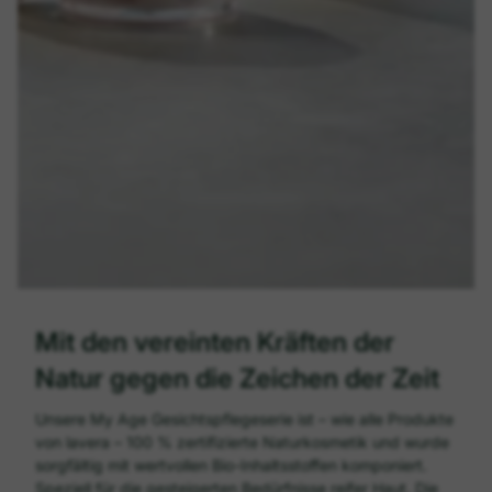
Mit den vereinten Kräften der
Natur gegen die Zeichen der Zeit
Unsere My Age Gesichtspflegeserie ist – wie alle Produkte
von lavera – 100 % zertifizierte Naturkosmetik und wurde
sorgfältig mit wertvollen Bio-Inhaltsstoffen komponiert.
Speziell für die gesteigerten Bedürfnisse reifer Haut. Die