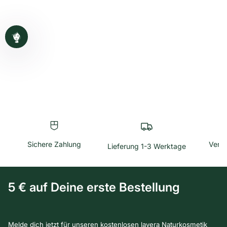
Sichere Zahlung
Versa
Lieferung 1-3 Werktage
5 € auf Deine erste Bestellung
Melde dich jetzt für unseren kostenlosen lavera Naturkosmetik