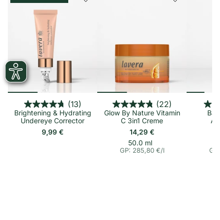
(13)
(22)
Brightening & Hydrating
Glow By Nature Vitamin
Barr
Undereye Corrector
C 3in1 Creme
Au
9,99 €
14,29 €
p
E
50.0 ml
i
r
GP: 285,80 €
/
l
GP:
n
o
h
e
i
t
s
p
r
e
i