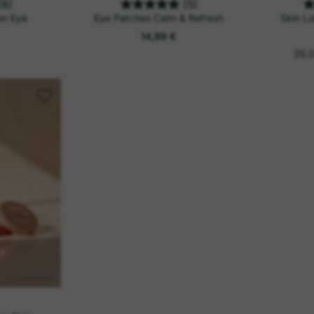
(8)
(5)
on Eye
Eye Patches Calm & Refresh
Skin L
14,99 €
35.0