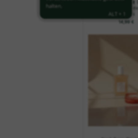
Depuff & Hydrati
Patches
14,99 €