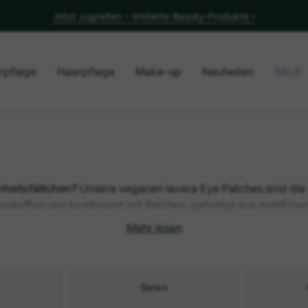
Jetzt zugreifen – limitierte Beauty-Produkte ›
Jetzt bis zu 2 Gratisgeschenke sichern
rpflege
Haarpflege
Make-up
Neuheiten
SALE
heitsfältchen?
Unsere veganen lavera Eye Patches sind die 
sstoffen und kombiniert mit Patches, gefertigt aus zertifizie
rischeren, ausgeruhten Blick. Erfahre hier, welche Eye Patche
Mehr lesen
Seren