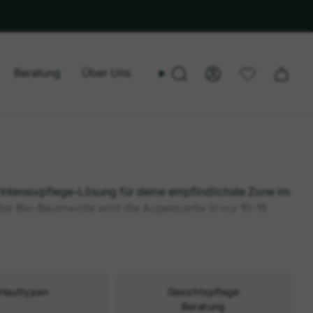
Beratung
Über Uns
Suche
Konto
Intensivpflege-Lösung für deine empfindlichste Zone im
rter Bio-Baumwolle wird die Augenpartie in nur 10-15
s am besten zu dir passen.
Hauttypen
Gesichtspflege
Beratung