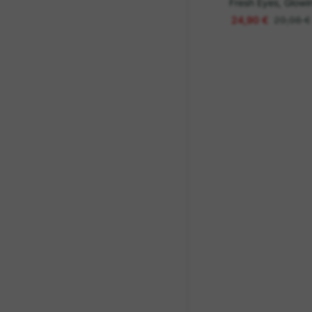
Fresh Eyes, Glowi
24,90 €
29,98 €