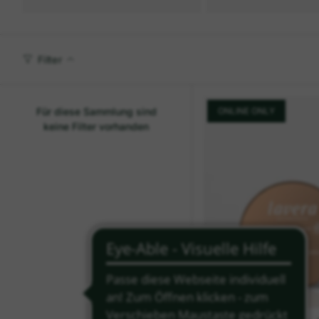
Filter
Für diese Sammlung sind
ONLINE ONLY
keine Filter vorhanden