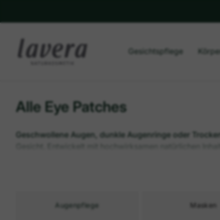
Gesichtspflege
Körpe
Alle Eye Patches
Geschwollene Augen, dunkle Augenringe oder Trocken
Gesicht. Entwickelt mit hochwirksamen natürlichen Inhalt
Minuten mit Feuchtigkeit versorgt – für einen sichtbar f
Augenpflege
Masken