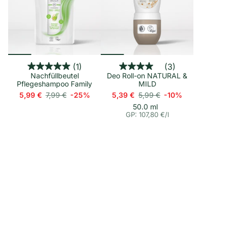
(1)
(3)
Nachfüllbeutel
Deo Roll-on NATURAL &
Pflegeshampoo Family
MILD
5,99 €
7,99 €
-25%
5,39 €
5,99 €
-10%
p
E
50.0 ml
i
r
GP: 107,80 €
/
l
n
o
h
e
i
t
s
p
r
e
i
s