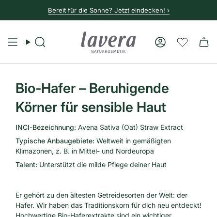
Bereit für die Sonne? Jetzt eindecken! ›
Suche
Konto
Bio-Hafer – Beruhigende
Körner für sensible Haut
INCI-Bezeichnung:
Avena Sativa (Oat) Straw Extract
Typische Anbaugebiete:
Weltweit in gemäßigten
Klimazonen, z. B. in Mittel- und Nordeuropa
Talent:
Unterstützt die milde Pflege deiner Haut
Er gehört zu den ältesten Getreidesorten der Welt: der
Hafer. Wir haben das Traditionskorn für dich neu entdeckt!
Hochwertige Bio-Haferextrakte sind ein wichtiger